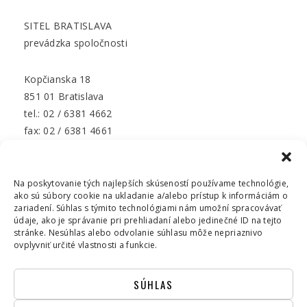
SITEL BRATISLAVA
prevádzka spoločnosti
Kopčianska 18
851 01 Bratislava
tel.: 02 / 6381 4662
fax: 02 / 6381 4661
e-mail: sitel.ba@sitel.sk
Na poskytovanie tých najlepších skúseností používame technológie,
ako sú súbory cookie na ukladanie a/alebo prístup k informáciám o
zariadení. Súhlas s týmito technológiami nám umožní spracovávať
údaje, ako je správanie pri prehliadaní alebo jedinečné ID na tejto
stránke. Nesúhlas alebo odvolanie súhlasu môže nepriaznivo
ovplyvniť určité vlastnosti a funkcie.
SPRACOVANIE OSOBNÝCH ÚDAJOV
KNIHA NÁVŠTEV
KAMEROVÝ SYSTÉM
EVIDENCIA OBCHODNÝCH PARTNEROV
SÚHLAS
OSOBNÉ ÚDAJE COOKIES
KONTAKT