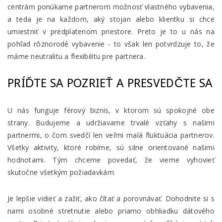
centrám ponúkame partnerom možnosť vlastného vybavenia,
a teda je na každom, aký stojan alebo klientku si chce
umiestniť v predplatenom priestore. Preto je to u nás na
pohľad rôznorodé vybavenie - to však len potvrdzuje to, že
máme neutralitu a flexibilitu pre partnera.
PRÍĎTE SA POZRIEŤ A PRESVEDČTE SA
U nás funguje férový biznis, v ktorom sú spokojné obe
strany. Budujeme a udržiavame trvalé vzťahy s našimi
partnermi, o čom svedčí len veľmi malá fluktuácia partnerov.
Všetky aktivity, ktoré robíme, sú silne orientované našimi
hodnotami. Tým chceme povedať, že vieme vyhovieť
skutočne všetkým požiadavkám.
Je lepšie vidieť a zažiť, ako čítať a porovnávať. Dohodnite si s
nami osobné stretnutie alebo priamo obhliadku dátového