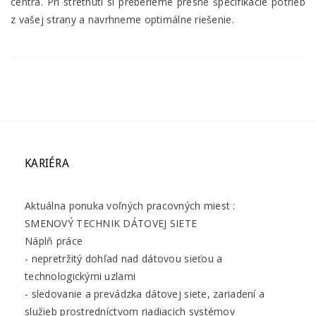
centra. Pri stretnutí si preberieme presné špecifikácie potrieb
z vašej strany a navrhneme optimálne riešenie.
KARIÉRA
Aktuálna ponuka voľných pracovných miest :
SMENOVÝ TECHNIK DÁTOVEJ SIETE
Náplň práce
- nepretržitý dohľad nad dátovou sieťou a
technologickými uzlami
- sledovanie a prevádzka dátovej siete, zariadení a
služieb prostredníctvom riadiacich systémov