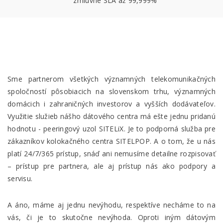
zmluvné SLA až 99,999%
Sme partnerom všetkých významných telekomunikačných
spoločností pôsobiacich na slovenskom trhu, významných
domácich i zahraničných investorov a vyšších dodávateľov.
Využitie služieb nášho dátového centra má ešte jednu pridanú
hodnotu - peeringový uzol SITELiX. Je to podporná služba pre
zákazníkov kolokačného centra SITELPOP. A o tom, že u nás
platí 24/7/365 prístup, snáď ani nemusíme detailne rozpisovať
– prístup pre partnera, ale aj prístup nás ako podpory a
servisu.
A áno, máme aj jednu nevýhodu, respektíve necháme to na
vás, či je to skutočne nevýhoda. Oproti iným dátovým