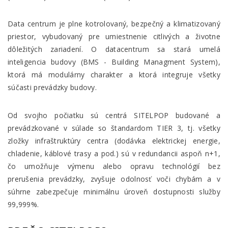
Data centrum je plne kotrolovaný, bezpečný a klimatizovaný
priestor, vybudovaný pre umiestnenie citlivých a životne
dôležitých zariadení. O datacentrum sa stará umelá
inteligencia budovy (BMS - Building Managment System),
ktorá má modulárny charakter a ktorá integruje všetky
súčasti prevádzky budovy.
Od svojho počiatku sú centrá SITELPOP budované a
prevádzkované v súlade so štandardom TIER 3, tj. všetky
zložky infraštruktúry centra (dodávka elektrickej energie,
chladenie, káblové trasy a pod.) sú v redundancii aspoň n+1,
čo umožňuje výmenu alebo opravu technológií bez
prerušenia prevádzky, zvyšuje odolnosť voči chybám a v
súhrne zabezpečuje minimálnu úroveň dostupnosti služby
99,999%.