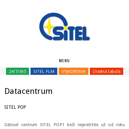
Skip
MENU
to
content
24/7/365
SITEL FLM
VYJADRENIA
Úradná tabuľa
Datacentrum
SITEL POP
Dátové centrum SITEL POP1 beží nepretržite už od roku